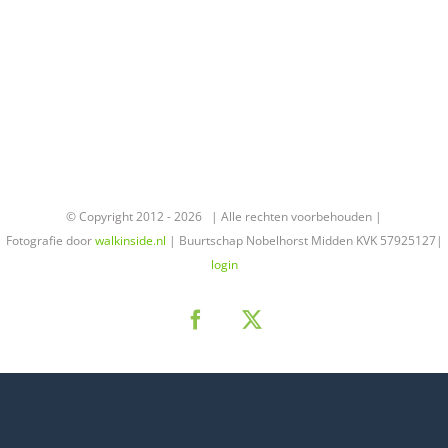
© Copyright 2012 -
2026 | Alle rechten voorbehouden |
Fotografie door
walkinside.nl
| Buurtschap Nobelhorst Midden KVK 57925127|
login
Facebook
X