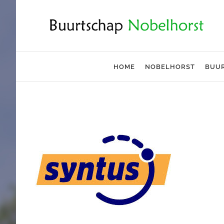
Ga
naar
inhoud
HOME
NOBELHORST
BUU