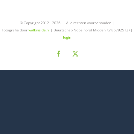
© Copyright 2012 -
2026 | Alle rechten voorbehouden |
Fotografie door
walkinside.nl
| Buurtschap Nobelhorst Midden KVK 57925127|
login
Facebook
X