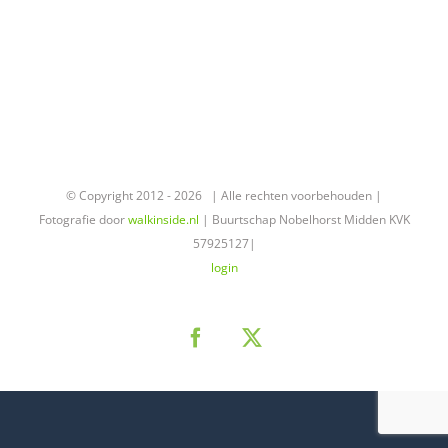
© Copyright 2012 -
2026 | Alle rechten voorbehouden |
Fotografie door
walkinside.nl
| Buurtschap Nobelhorst Midden KVK
57925127|
login
Facebook
X