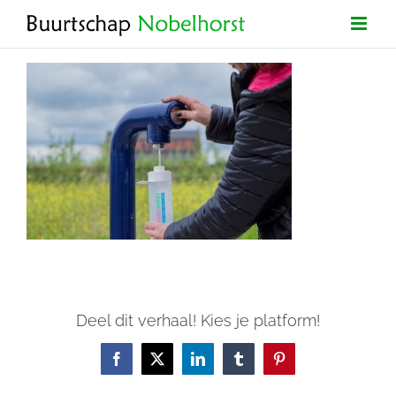
Ga
naar
inhoud
Deel dit verhaal! Kies je platform!
Facebook
X
LinkedIn
Tumblr
Pinterest