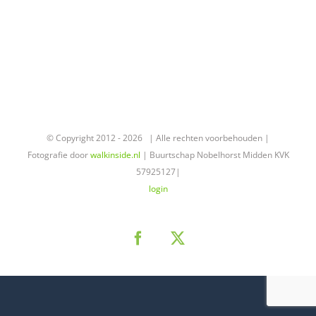
© Copyright 2012 -
2026 | Alle rechten voorbehouden |
Fotografie door
walkinside.nl
| Buurtschap Nobelhorst Midden KVK
57925127|
login
Facebook
X