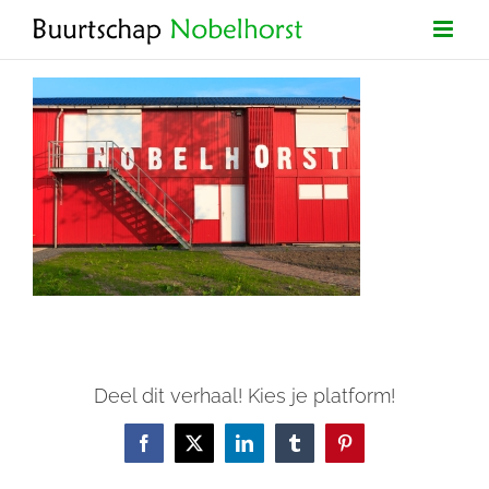
Ga
naar
inhoud
Deel dit verhaal! Kies je platform!
Facebook
X
LinkedIn
Tumblr
Pinterest