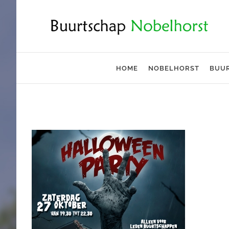
Ga
naar
inhoud
HOME
NOBELHORST
BUU