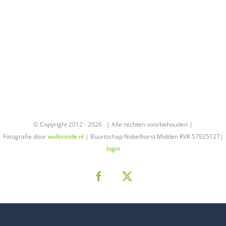
© Copyright 2012 -
2026 | Alle rechten voorbehouden |
Fotografie door
walkinside.nl
| Buurtschap Nobelhorst Midden KVK 57925127|
login
Facebook
X