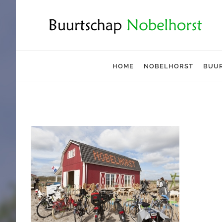
Ga
naar
inhoud
HOME
NOBELHORST
BUU