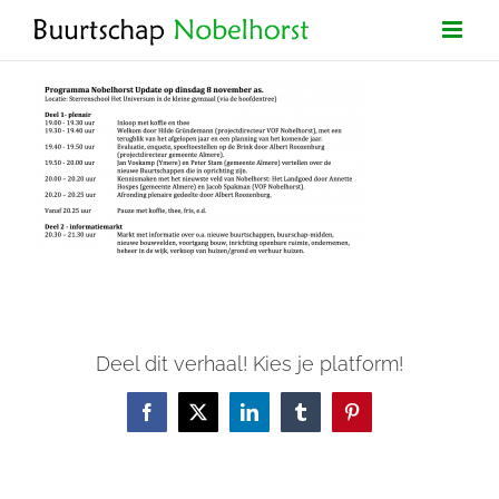
Ga
naar
inhoud
Deel dit verhaal! Kies je platform!
Facebook
X
LinkedIn
Tumblr
Pinterest