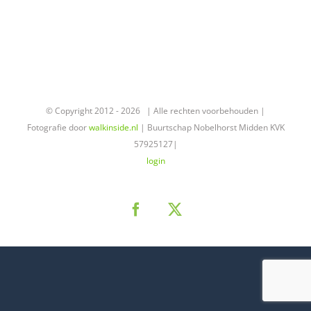
© Copyright 2012 -
2026 | Alle rechten voorbehouden |
Fotografie door
walkinside.nl
| Buurtschap Nobelhorst Midden KVK
57925127|
login
Facebook
X