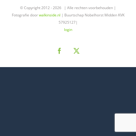
© Copyright 2012 -
2026 | Alle rechten voorbehouden |
Fotografie door
walkinside.nl
| Buurtschap Nobelhorst Midden KVK
57925127|
login
Facebook
X