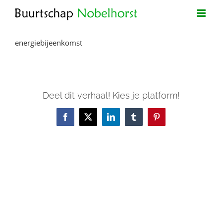
Ga
naar
inhoud
energiebijeenkomst
Deel dit verhaal! Kies je platform!
Facebook
X
LinkedIn
Tumblr
Pinterest