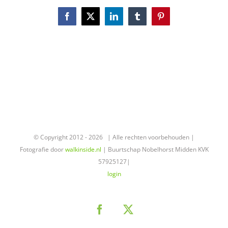
Facebook
X
LinkedIn
Tumblr
Pinterest
© Copyright 2012 -
2026 | Alle rechten voorbehouden |
Fotografie door
walkinside.nl
| Buurtschap Nobelhorst Midden KVK
57925127|
login
Facebook
X