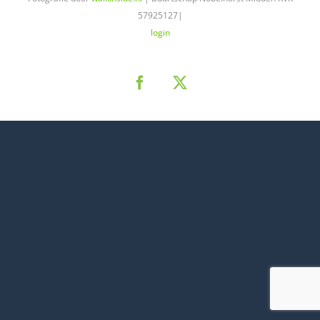
57925127|
login
Facebook
X