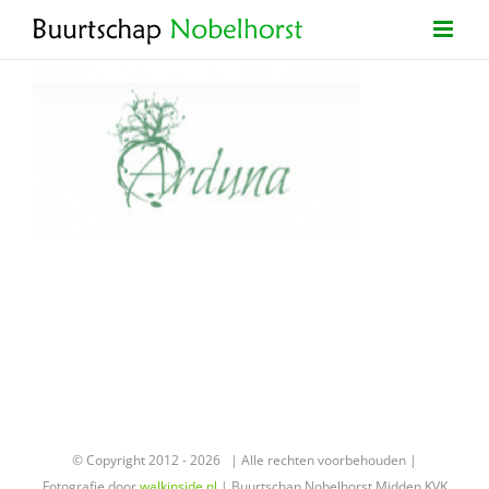
Ga
naar
inhoud
© Copyright 2012 -
2026 | Alle rechten voorbehouden |
Fotografie door
walkinside.nl
| Buurtschap Nobelhorst Midden KVK