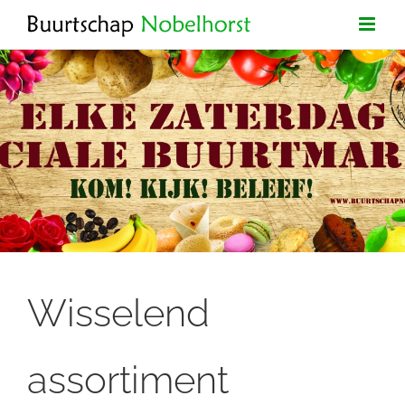
Ga
naar
inhoud
Wisselend
assortiment