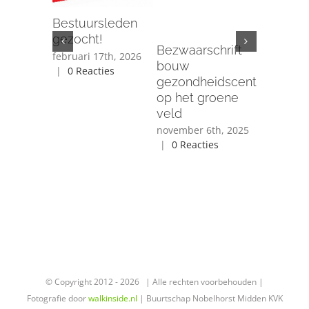
Bestuursleden
gezocht!
Bezwaarschrift
Bescher
februari 17th, 2026
bouw
2024 – 1
|
0 Reacties
gezondheidscentrum
februari
op het groene
februari 1
veld
|
Voer je
wachtwoor
november 6th, 2025
reacties te
|
0 Reacties
© Copyright 2012 -
2026 | Alle rechten voorbehouden |
Fotografie door
walkinside.nl
| Buurtschap Nobelhorst Midden KVK