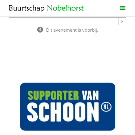
Ga
naar
×
inhoud
Dit evenement is voorbij.