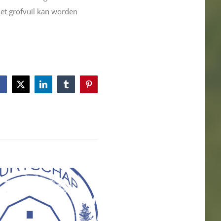
het grofvuil kan worden
Facebook
X
LinkedIn
Tumblr
Pinterest