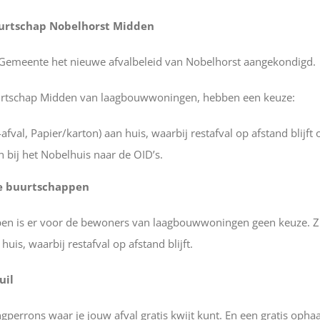
uurtschap Nobelhorst Midden
 Gemeente het nieuwe afvalbeleid van Nobelhorst aangekondigd.
urtschap Midden van laagbouwwoningen, hebben een keuze:
fval, Papier/karton) aan huis, waarbij restafval op afstand blijft 
n bij het Nobelhuis naar de OID’s.
ge buurtschappen
pen is er voor de bewoners van laagbouwwoningen geen keuze. Z
huis, waarbij restafval op afstand blijft.
uil
ingperrons waar je jouw afval gratis kwijt kunt. En een gratis opha