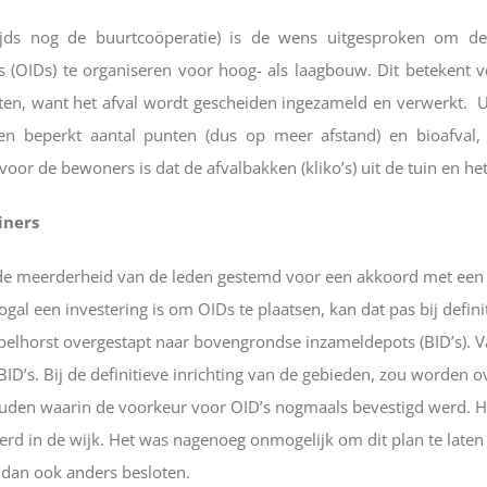
ijds nog de buurtcoöperatie) is de wens uitgesproken om de 
(OIDs) te organiseren voor hoog- als laagbouw. Dit betekent 
ten, want het afval wordt gescheiden ingezameld en verwerkt. Ui
n beperkt aantal punten (dus op meer afstand) en bioafval, p
or de bewoners is dat de afvalbakken (kliko’s) uit de tuin en het
iners
e meerderheid van de leden gestemd voor een akkoord met een
l een investering is om OIDs te plaatsen, kan dat pas bij definit
elhorst overgestapt naar bovengrondse inzameldepots (BID’s). Va
BID’s. Bij de definitieve inrichting van de gebieden, zou worden o
uden waarin de voorkeur voor OID’s nogmaals bevestigd werd. He
rd in de wijk. Het was nagenoeg onmogelijk om dit plan te laten 
dan ook anders besloten.