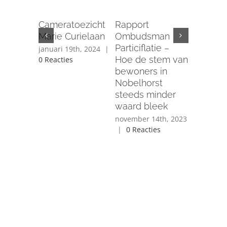
Nee teg
verdwij
Cameratoezicht
Rapport
ons cent
Marie Curielaan
Ombudsman
Groene V
Particiflatie –
januari 19th, 2024
|
Nobelho
Hoe de stem van
0 Reacties
de Brink
bewoners in
november 
Nobelhorst
|
0 React
steeds minder
waard bleek
november 14th, 2023
|
0 Reacties