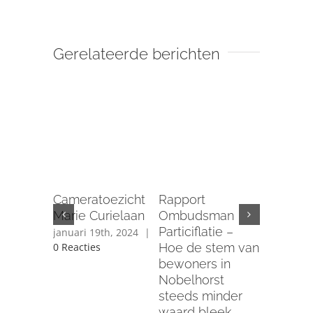
Gerelateerde berichten
Nee teg
verdwij
Cameratoezicht
Rapport
ons cent
Marie Curielaan
Ombudsman
Groene V
Particiflatie –
januari 19th, 2024
|
Nobelho
Hoe de stem van
0 Reacties
de Brink
bewoners in
november 
Nobelhorst
|
0 React
steeds minder
waard bleek