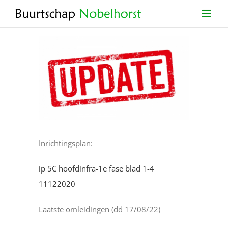
Ga
naar
inhoud
Bekijk
grotere
afbeelding
Inrichtingsplan:
ip 5C hoofdinfra-1e fase blad 1-4
11122020
Laatste omleidingen (dd 17/08/22)