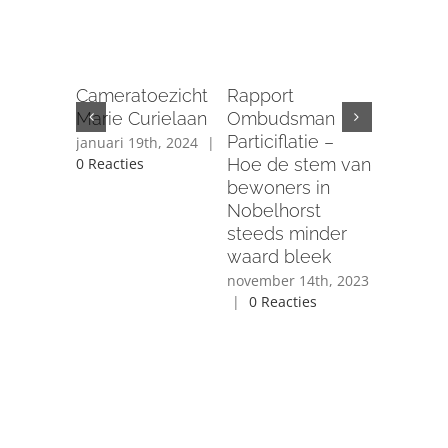
Nee teg
verdwij
Cameratoezicht
Rapport
ons cent
Marie Curielaan
Ombudsman
Groene V
Particiflatie –
januari 19th, 2024
|
Nobelho
Hoe de stem van
0 Reacties
de Brink
bewoners in
november 
Nobelhorst
|
0 React
steeds minder
waard bleek
november 14th, 2023
|
0 Reacties