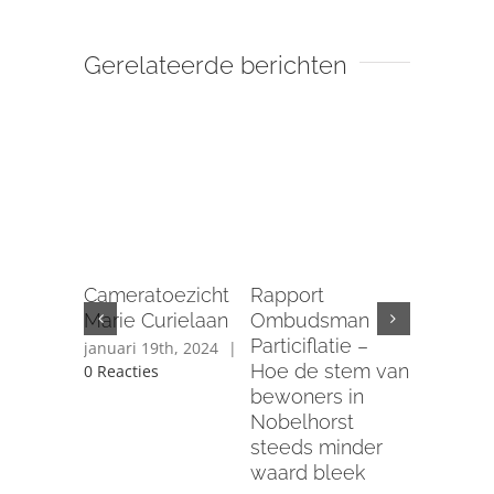
Gerelateerde berichten
Nee teg
verdwij
Cameratoezicht
Rapport
ons cent
Marie Curielaan
Ombudsman
Groene V
Particiflatie –
januari 19th, 2024
|
Nobelho
Hoe de stem van
0 Reacties
de Brink
bewoners in
november 
Nobelhorst
|
0 React
steeds minder
waard bleek