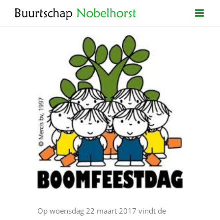
Ga
naar
inhoud
Bekijk
grotere
afbeelding
Op woensdag 22 maart 2017 vindt de