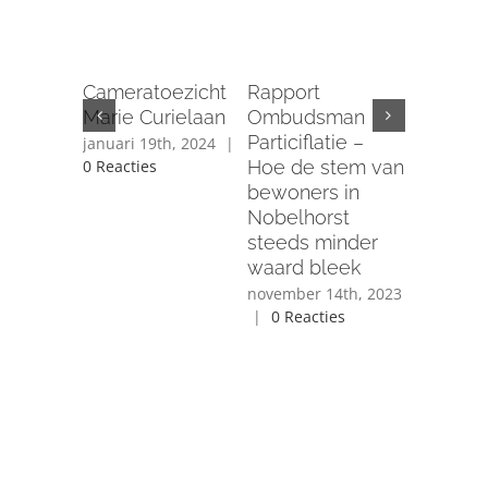
Nee teg
verdwij
Cameratoezicht
Rapport
ons cent
Marie Curielaan
Ombudsman
Groene V
Particiflatie –
januari 19th, 2024
|
Nobelho
Hoe de stem van
0 Reacties
de Brink
bewoners in
november 
Nobelhorst
|
0 React
steeds minder
waard bleek
november 14th, 2023
|
0 Reacties